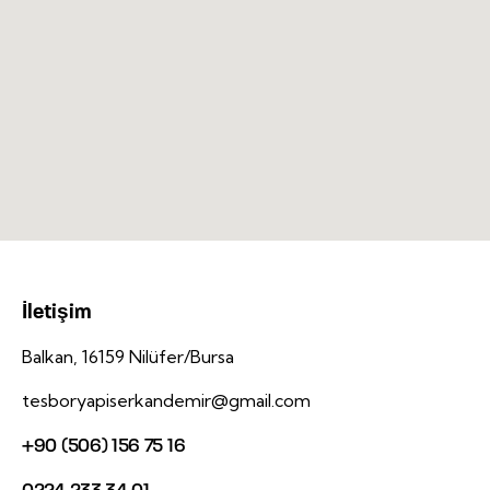
İletişim
Balkan, 16159 Nilüfer/Bursa
tesboryapiserkandemir@gmail.com
+90 (506) 156 75 16
0224 233 34 01