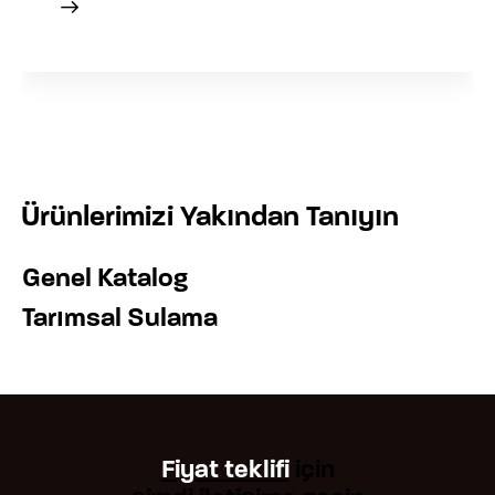
talepleriniz için bizimle
talepleriniz için bizimle
doğrudan iletişime
doğrudan iletişime
geçebilirsiniz.
geçebilirsiniz.
Ürünlerimizi Yakından Tanıyın
Genel Katalog
Tarımsal Sulama
Fiyat teklifi
için