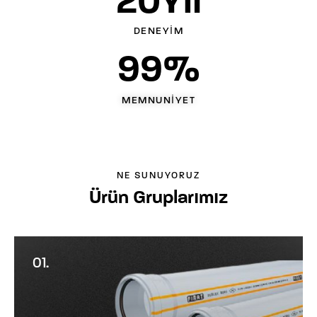
20
Yıl
DENEYIM
99
%
MEMNUNIYET
NE SUNUYORUZ
Ürün Gruplarımız
01.