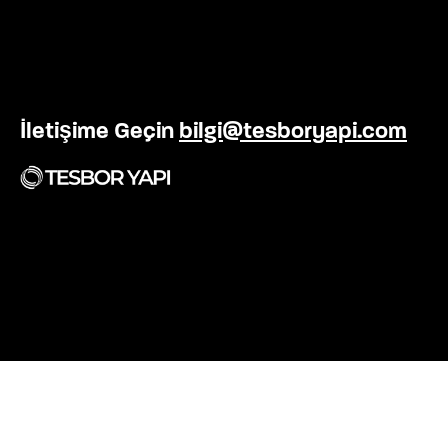
Facebook
Instagram
Youtube
İletişime Geçin
bilgi@tesboryapi.com
TesborYapı©. Tüm Hakları Saklıdır.